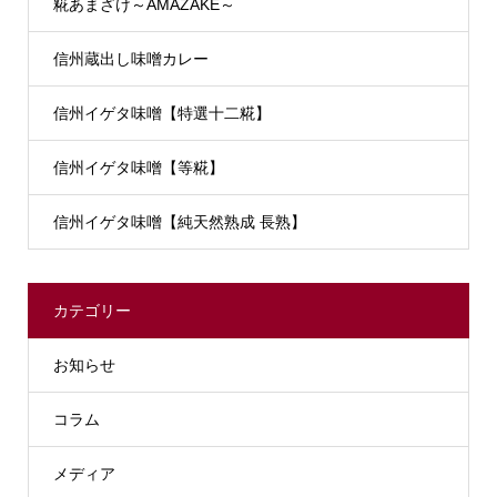
糀あまざけ～AMAZAKE～
信州蔵出し味噌カレー
信州イゲタ味噌【特選十二糀】
信州イゲタ味噌【等糀】
信州イゲタ味噌【純天然熟成 長熟】
カテゴリー
お知らせ
コラム
メディア