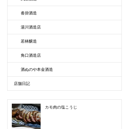
沓掛酒造
湯川酒造店
若林醸造
角口酒造店
酒ぬのや本金酒造
店舗日記
カモ肉の塩こうじ