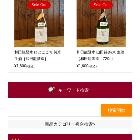
Sold Out
Sold Out
和田龍登水 ひとごこち 純米
和田龍登水 山田錦 純米 生酒
生酒［和田龍酒造］
［和田龍酒造］720ml
¥1,600
¥1,600
(税込)
(税込)
キーワード検索
商品カテゴリー複合検索>