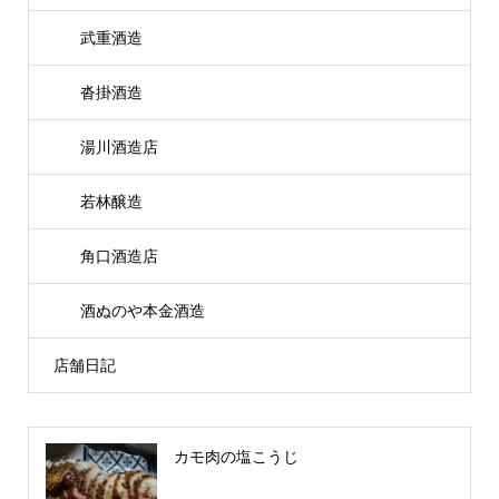
武重酒造
沓掛酒造
湯川酒造店
若林醸造
角口酒造店
酒ぬのや本金酒造
店舗日記
カモ肉の塩こうじ