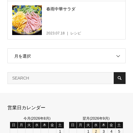
春雨中華サラダ
2023.07.18
レシピ
月を選択
営業日カレンダー
今月(2026年8月)
翌月(2026年9月)
日
月
火
水
木
金
土
日
月
火
水
木
金
土
1
1
2
3
4
5