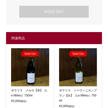
SOLD OUT
関連商品
Sold Out
Sold Out
ポラリス メルロ【赤】［L
ポラリス ソーヴィニヨンブ
e Milieu］750ml
ラン【白】［Le Milieu］750
ml
¥3,000
(税込)
¥3,000
(税込)