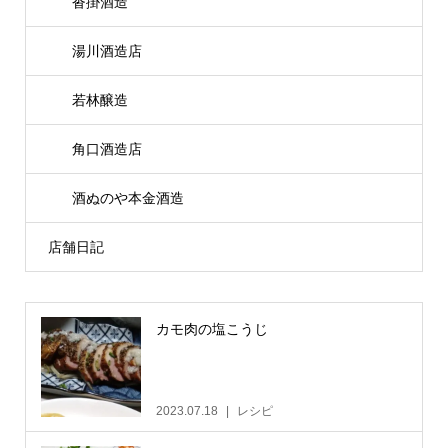
沓掛酒造
湯川酒造店
若林醸造
角口酒造店
酒ぬのや本金酒造
店舗日記
カモ肉の塩こうじ
2023.07.18
レシピ