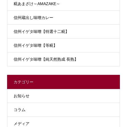
糀あまざけ～AMAZAKE～
信州蔵出し味噌カレー
信州イゲタ味噌【特選十二糀】
信州イゲタ味噌【等糀】
信州イゲタ味噌【純天然熟成 長熟】
カテゴリー
お知らせ
コラム
メディア