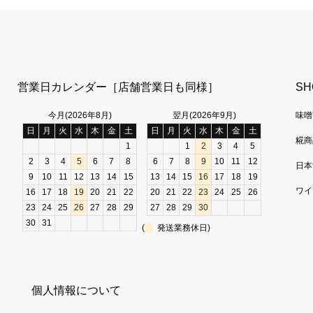
営業日カレンダー［店舗営業日も同様］
SH
今月(2026年8月)
翌月(2026年9月)
味噌
日
月
火
水
木
金
土
日
月
火
水
木
金
土
糀商
1
1
2
3
4
5
2
3
4
5
6
7
8
6
7
8
9
10
11
12
日本
9
10
11
12
13
14
15
13
14
15
16
17
18
19
ワイ
16
17
18
19
20
21
22
20
21
22
23
24
25
26
23
24
25
26
27
28
29
27
28
29
30
30
31
(
発送業務休日)
個人情報について