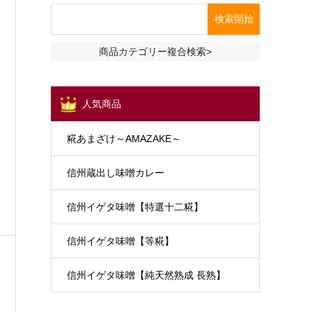
商品カテゴリー複合検索>
人気商品
糀あまざけ～AMAZAKE～
信州蔵出し味噌カレー
信州イゲタ味噌【特選十二糀】
信州イゲタ味噌【等糀】
信州イゲタ味噌【純天然熟成 長熟】