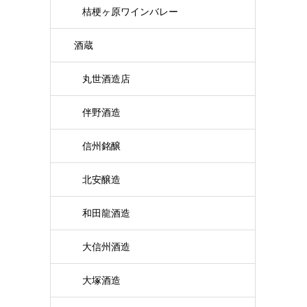
桔梗ヶ原ワインバレー
酒蔵
丸世酒造店
伴野酒造
信州銘醸
北安醸造
和田龍酒造
大信州酒造
大塚酒造