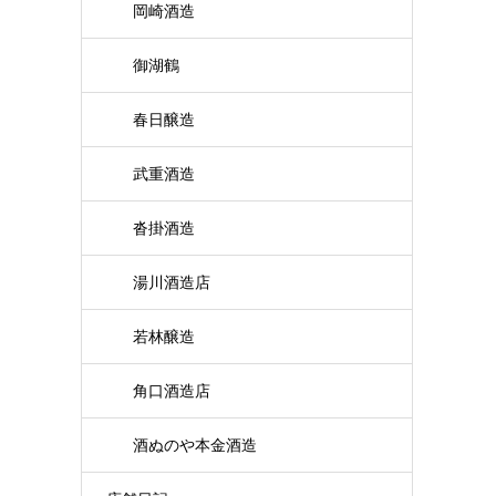
岡崎酒造
御湖鶴
春日醸造
武重酒造
沓掛酒造
湯川酒造店
若林醸造
角口酒造店
酒ぬのや本金酒造