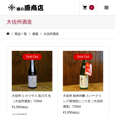
0
大信州酒造
商品一覧
酒蔵
大信州酒造
Sold Out
Sold Out
大信州 ヒカリサス 其の弍 生
大信州 純米吟醸 スパークリ
［大信州酒造］720ml
ング発泡性にごり生［大信州
酒造］720ml
¥1,500
(税込)
¥1,650
(税込)
大信州酒造