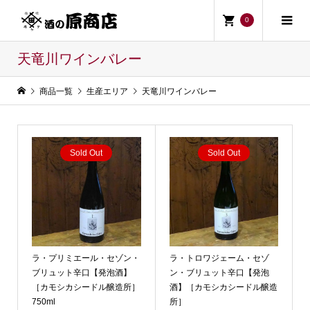
0
天竜川ワインバレー
商品一覧
生産エリア
天竜川ワインバレー
Sold Out
Sold Out
ラ・プリミエール・セゾン・
ラ・トロワジェーム・セゾ
ブリュット辛口【発泡酒】
ン・ブリュット辛口【発泡
［カモシカシードル醸造所］
酒】［カモシカシードル醸造
750ml
所］