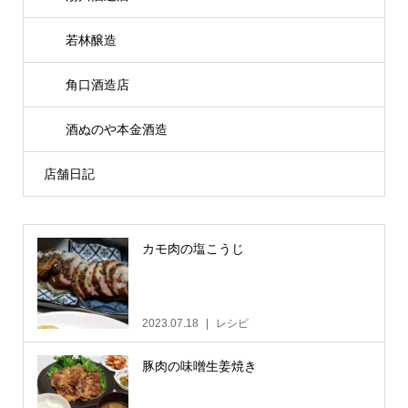
若林醸造
角口酒造店
酒ぬのや本金酒造
店舗日記
カモ肉の塩こうじ
2023.07.18
レシピ
豚肉の味噌生姜焼き