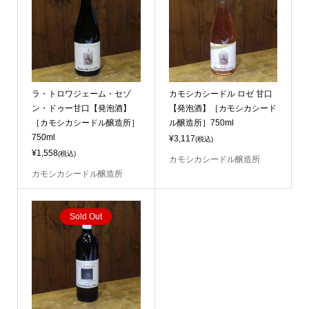
ラ・トロワジェーム・セゾ
カモシカシードル ロゼ 甘口
ン・ドゥー甘口【発泡酒】
【発泡酒】［カモシカシード
［カモシカシードル醸造所］
ル醸造所］750ml
750ml
¥3,117
(税込)
¥1,558
(税込)
カモシカシードル醸造所
カモシカシードル醸造所
Sold Out