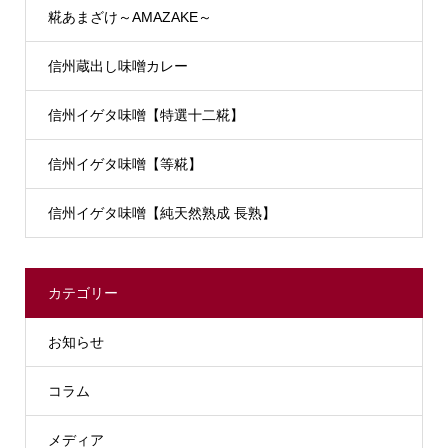
糀あまざけ～AMAZAKE～
信州蔵出し味噌カレー
信州イゲタ味噌【特選十二糀】
信州イゲタ味噌【等糀】
信州イゲタ味噌【純天然熟成 長熟】
カテゴリー
お知らせ
コラム
メディア