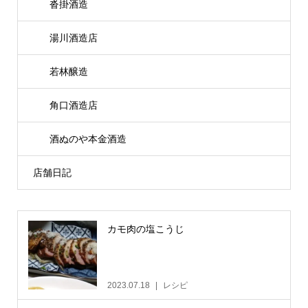
沓掛酒造
湯川酒造店
若林醸造
角口酒造店
酒ぬのや本金酒造
店舗日記
カモ肉の塩こうじ
2023.07.18
レシピ