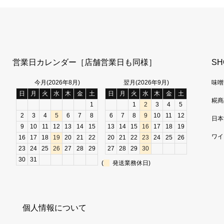
営業日カレンダー［店舗営業日も同様］
SH
今月(2026年8月)
翌月(2026年9月)
味噌
日
月
火
水
木
金
土
日
月
火
水
木
金
土
糀商
1
1
2
3
4
5
2
3
4
5
6
7
8
6
7
8
9
10
11
12
日本
9
10
11
12
13
14
15
13
14
15
16
17
18
19
ワイ
16
17
18
19
20
21
22
20
21
22
23
24
25
26
23
24
25
26
27
28
29
27
28
29
30
30
31
(
発送業務休日)
個人情報について