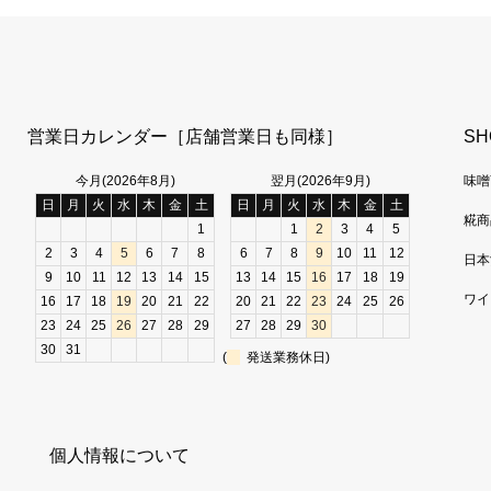
営業日カレンダー［店舗営業日も同様］
SH
今月(2026年8月)
翌月(2026年9月)
味噌
日
月
火
水
木
金
土
日
月
火
水
木
金
土
糀商
1
1
2
3
4
5
2
3
4
5
6
7
8
6
7
8
9
10
11
12
日本
9
10
11
12
13
14
15
13
14
15
16
17
18
19
ワイ
16
17
18
19
20
21
22
20
21
22
23
24
25
26
23
24
25
26
27
28
29
27
28
29
30
30
31
(
発送業務休日)
個人情報について