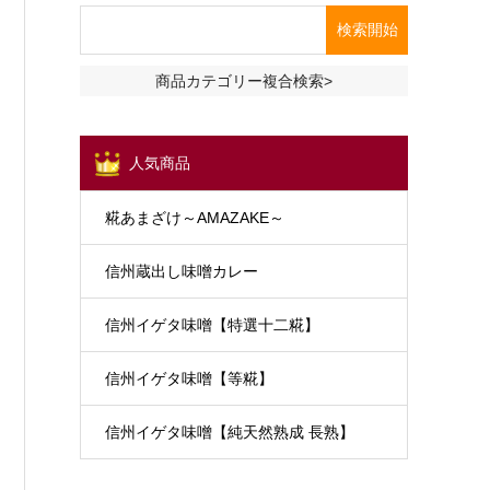
商品カテゴリー複合検索>
人気商品
糀あまざけ～AMAZAKE～
信州蔵出し味噌カレー
信州イゲタ味噌【特選十二糀】
信州イゲタ味噌【等糀】
信州イゲタ味噌【純天然熟成 長熟】