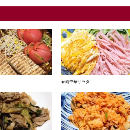
き
春雨中華サラダ