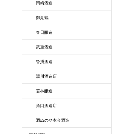
岡崎酒造
御湖鶴
春日醸造
武重酒造
沓掛酒造
湯川酒造店
若林醸造
角口酒造店
酒ぬのや本金酒造