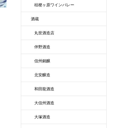
桔梗ヶ原ワインバレー
酒蔵
丸世酒造店
伴野酒造
信州銘醸
北安醸造
和田龍酒造
大信州酒造
大塚酒造