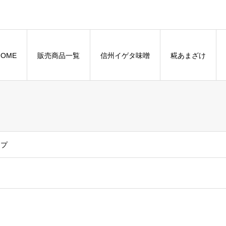
HOME
販売商品一覧
信州イゲタ味噌
糀あまざけ
ップ