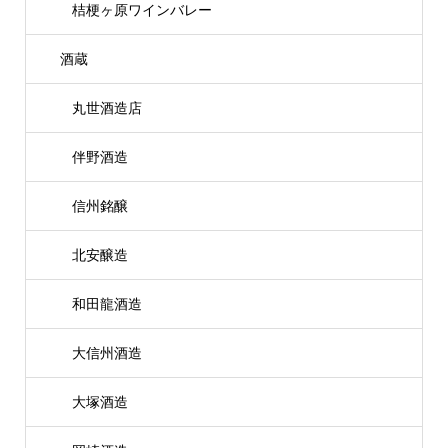
桔梗ヶ原ワインバレー
酒蔵
丸世酒造店
伴野酒造
信州銘醸
北安醸造
和田龍酒造
大信州酒造
大塚酒造