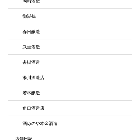
岡崎酒造
御湖鶴
春日醸造
武重酒造
沓掛酒造
湯川酒造店
若林醸造
角口酒造店
酒ぬのや本金酒造
店舗日記