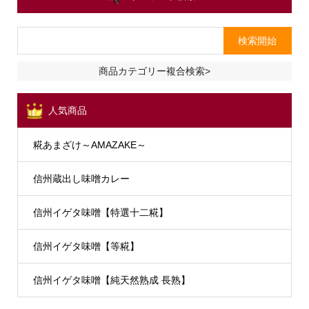
商品カテゴリー複合検索>
人気商品
糀あまざけ～AMAZAKE～
信州蔵出し味噌カレー
信州イゲタ味噌【特選十二糀】
信州イゲタ味噌【等糀】
信州イゲタ味噌【純天然熟成 長熟】