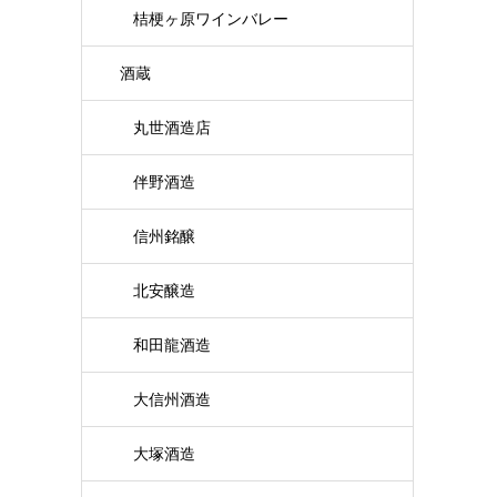
桔梗ヶ原ワインバレー
酒蔵
丸世酒造店
伴野酒造
信州銘醸
北安醸造
和田龍酒造
大信州酒造
大塚酒造