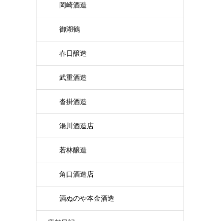
岡崎酒造
御湖鶴
春日醸造
武重酒造
沓掛酒造
湯川酒造店
若林醸造
角口酒造店
酒ぬのや本金酒造