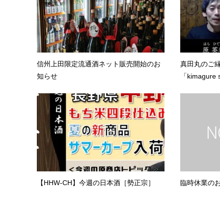
信州上田限定流通酒ネット販売開始のお
真田丸のご
知らせ
「kimagure s
【HHW-CH】今週の日本酒［勢正宗］
臨時休業の