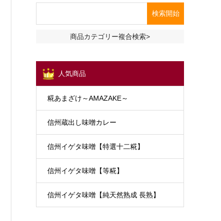
商品カテゴリー複合検索>
人気商品
糀あまざけ～AMAZAKE～
信州蔵出し味噌カレー
信州イゲタ味噌【特選十二糀】
信州イゲタ味噌【等糀】
信州イゲタ味噌【純天然熟成 長熟】