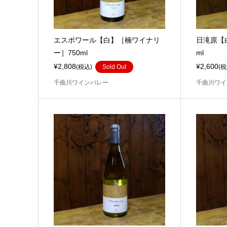
エスポワール【白】［楠ワイナリ
日滝原【
ー］750ml
ml
¥2,808
¥2,600
(税込)
Sold Out
(税
千曲川ワインバレー
千曲川ワイ