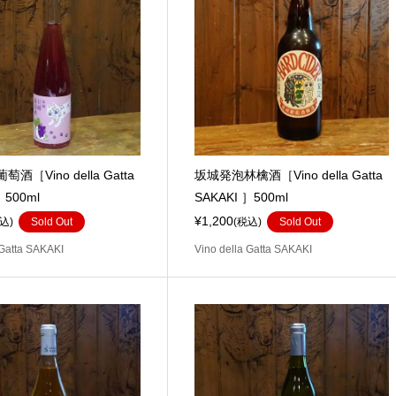
酒［Vino della Gatta
坂城発泡林檎酒［Vino della Gatta
］500ml
SAKAKI ］500ml
¥1,200
込)
Sold Out
(税込)
Sold Out
 Gatta SAKAKI
Vino della Gatta SAKAKI