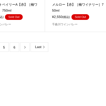
トベイリーA【赤】［楠ワ
メルロー【赤】［楠ワイナリー］7
750ml
50ml
¥2,550
込)
Sold Out
(税込)
Sold Out
ンバレー
千曲川ワインバレー
Last
5
6
