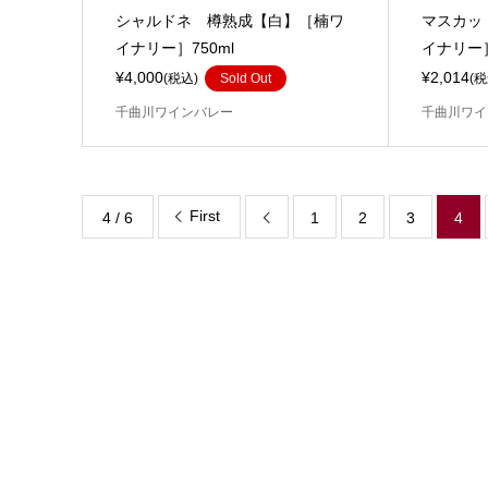
シャルドネ 樽熟成【白】［楠ワ
マスカッ
イナリー］750ml
イナリー］
¥4,000
¥2,014
(税込)
Sold Out
(税
千曲川ワインバレー
千曲川ワイ
First
4 / 6
1
2
3
4
