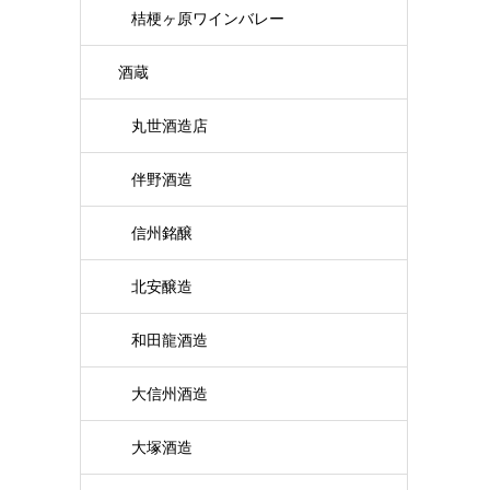
桔梗ヶ原ワインバレー
酒蔵
丸世酒造店
伴野酒造
信州銘醸
北安醸造
和田龍酒造
大信州酒造
大塚酒造