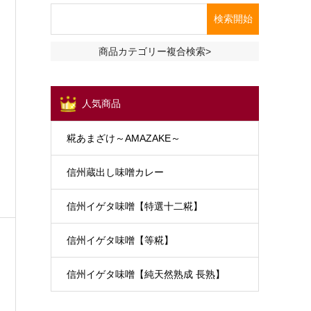
商品カテゴリー複合検索>
人気商品
糀あまざけ～AMAZAKE～
信州蔵出し味噌カレー
信州イゲタ味噌【特選十二糀】
信州イゲタ味噌【等糀】
信州イゲタ味噌【純天然熟成 長熟】