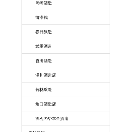
岡崎酒造
御湖鶴
春日醸造
武重酒造
沓掛酒造
湯川酒造店
若林醸造
角口酒造店
酒ぬのや本金酒造