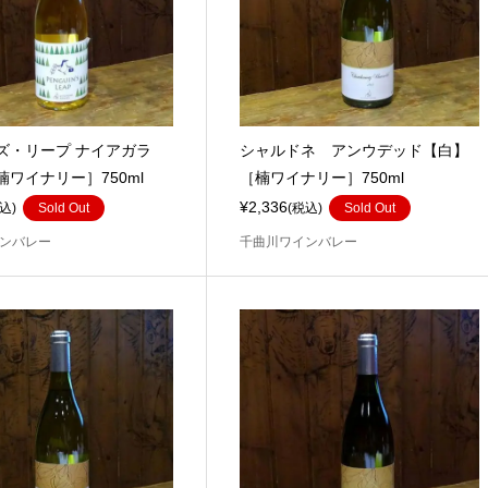
ズ・リープ ナイアガラ
シャルドネ アンウデッド【白】
ワイナリー］750ml
［楠ワイナリー］750ml
¥2,336
込)
Sold Out
(税込)
Sold Out
ンバレー
千曲川ワインバレー