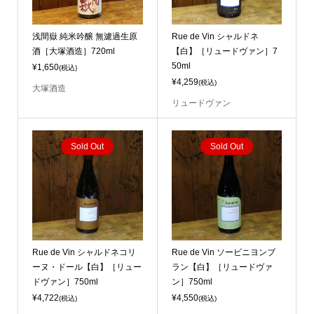
浅間嶽 純米吟醸 無濾過生原
Rue de Vin シャルドネ
酒［大塚酒造］720ml
【白】［リュードヴァン］7
50ml
¥1,650
(税込)
¥4,259
(税込)
大塚酒造
リュードヴァン
Sold Out
Sold Out
Rue de Vin シャルドネコリ
Rue de Vin ソービニヨンブ
ーヌ・ドール【白】［リュー
ラン【白】［リュードヴァ
ドヴァン］750ml
ン］750ml
¥4,722
¥4,550
(税込)
(税込)