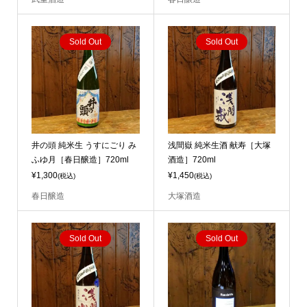
Sold Out
Sold Out
井の頭 純米生 うすにごり み
浅間嶽 純米生酒 献寿［大塚
ふゆ月［春日醸造］720ml
酒造］720ml
¥1,300
¥1,450
(税込)
(税込)
春日醸造
大塚酒造
Sold Out
Sold Out