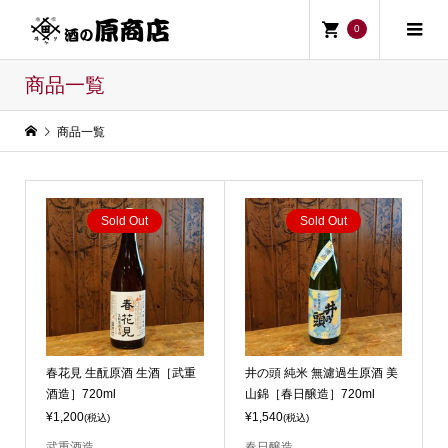
0
商品一覧
商品一覧
Sold Out
Sold Out
春花見 生酛原酒 生酒［武重
井の頭 純米 無濾過生原酒 美
酒造］720ml
山錦［春日醸造］720ml
¥1,200
¥1,540
(税込)
(税込)
武重酒造
春日醸造