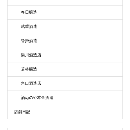
春日醸造
武重酒造
沓掛酒造
湯川酒造店
若林醸造
角口酒造店
酒ぬのや本金酒造
店舗日記