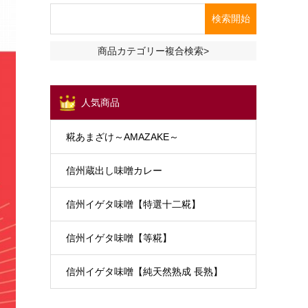
商品カテゴリー複合検索>
人気商品
糀あまざけ～AMAZAKE～
信州蔵出し味噌カレー
信州イゲタ味噌【特選十二糀】
信州イゲタ味噌【等糀】
信州イゲタ味噌【純天然熟成 長熟】