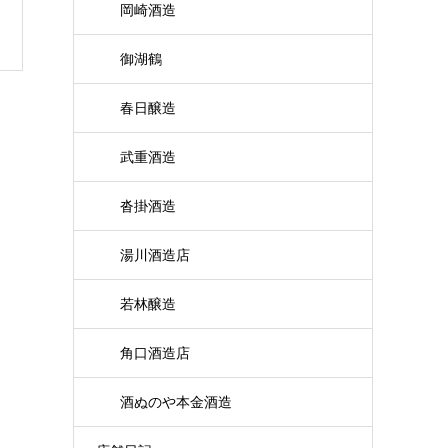
岡崎酒造
御湖鶴
春日醸造
武重酒造
沓掛酒造
湯川酒造店
若林醸造
角口酒造店
酒ぬのや本金酒造