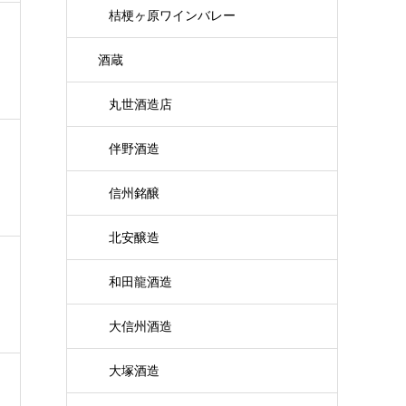
桔梗ヶ原ワインバレー
酒蔵
丸世酒造店
伴野酒造
信州銘醸
北安醸造
和田龍酒造
大信州酒造
大塚酒造