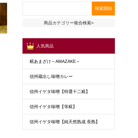
商品カテゴリー複合検索>
人気商品
糀あまざけ～AMAZAKE～
信州蔵出し味噌カレー
信州イゲタ味噌【特選十二糀】
信州イゲタ味噌【等糀】
信州イゲタ味噌【純天然熟成 長熟】