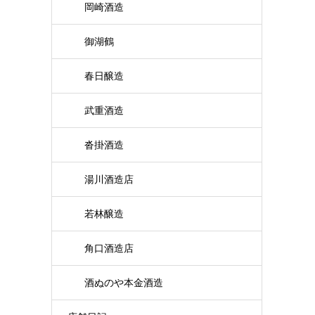
岡崎酒造
御湖鶴
春日醸造
武重酒造
沓掛酒造
湯川酒造店
若林醸造
角口酒造店
酒ぬのや本金酒造