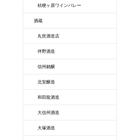
桔梗ヶ原ワインバレー
酒蔵
丸世酒造店
伴野酒造
信州銘醸
北安醸造
和田龍酒造
大信州酒造
大塚酒造