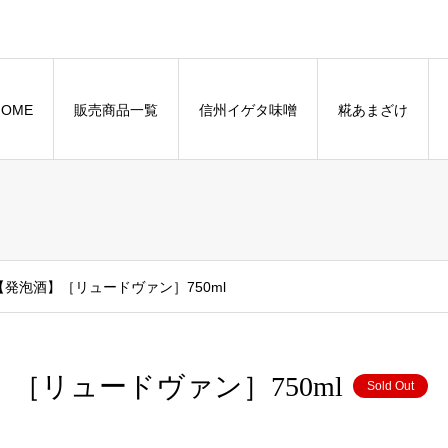
HOME
販売商品一覧
信州イゲタ味噌
糀あまざけ
ードル【発泡酒】［リュードヴァン］750ml
泡酒】［リュードヴァン］750ml
Sold Out