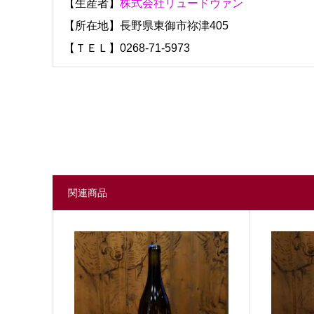
【生産者】
株式会社リュードヴァン
【所在地】長野県東御市祢津405
【ＴＥＬ】0268-71-5973
関連商品