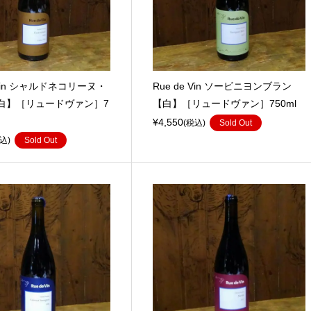
e Vin シャルドネコリーヌ・
Rue de Vin ソービニヨンブラン
白】［リュードヴァン］7
【白】［リュードヴァン］750ml
¥4,550
(税込)
Sold Out
込)
Sold Out