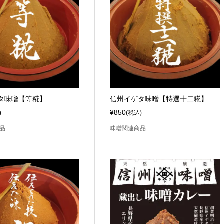
タ味噌【等糀】
信州イゲタ味噌【特選十二糀】
¥850
)
(税込)
品
味噌関連商品