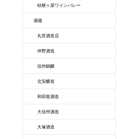
桔梗ヶ原ワインバレー
酒蔵
丸世酒造店
伴野酒造
信州銘醸
北安醸造
和田龍酒造
大信州酒造
大塚酒造