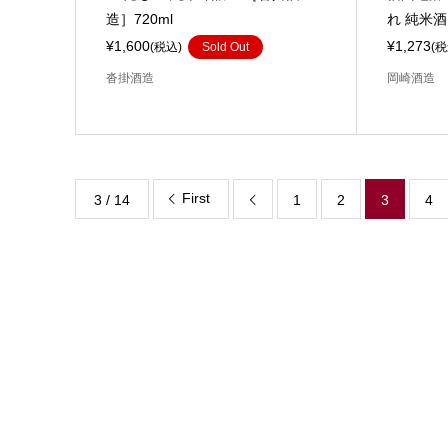
造］720ml
れ 純米酒
¥1,600
¥1,273
(税込)
Sold Out
(税
沓掛酒造
岡崎酒造
First
3 / 14
1
2
3
4
