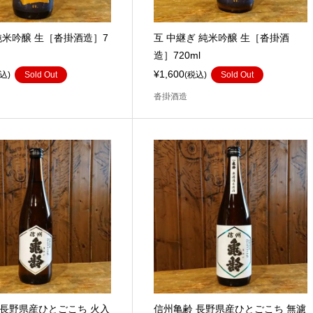
純米吟醸 生［沓掛酒造］7
互 中継ぎ 純米吟醸 生［沓掛酒
造］720ml
¥1,600
込)
Sold Out
(税込)
Sold Out
沓掛酒造
 長野県産ひとごこち 火入
信州亀齢 長野県産ひとごこち 無濾