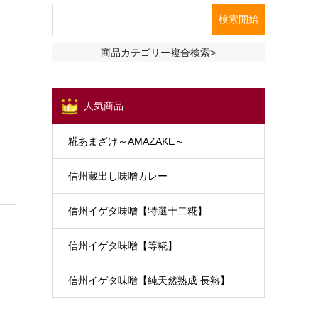
商品カテゴリー複合検索>
人気商品
糀あまざけ～AMAZAKE～
信州蔵出し味噌カレー
信州イゲタ味噌【特選十二糀】
信州イゲタ味噌【等糀】
信州イゲタ味噌【純天然熟成 長熟】