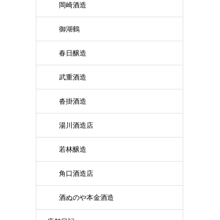
岡崎酒造
御湖鶴
春日醸造
武重酒造
沓掛酒造
湯川酒造店
若林醸造
角口酒造店
酒ぬのや本金酒造