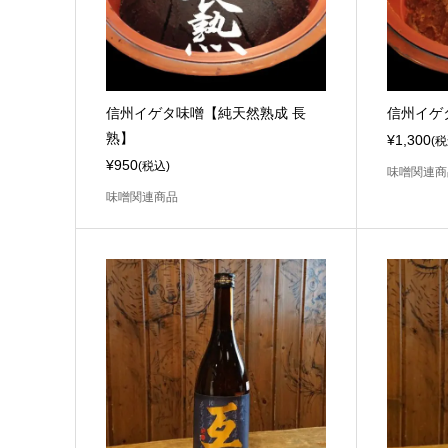
信州イゲタ味噌【純天然熟成 長
信州イゲ
熟】
¥1,300
(税
¥950
(税込)
味噌関連商
味噌関連商品