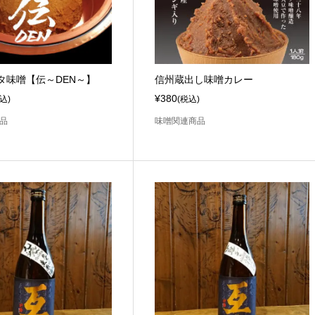
タ味噌【伝～DEN～】
信州蔵出し味噌カレー
¥380
込)
(税込)
品
味噌関連商品