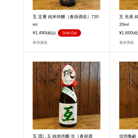
互 定番 純米吟醸［沓掛酒造］720
互 先発 
ml
20ml
¥1,490
¥1,600
(税込)
Sold Out
(税
沓掛酒造
沓掛酒造
互 隠し玉 純米吟醸 生［沓掛酒
信州亀齢