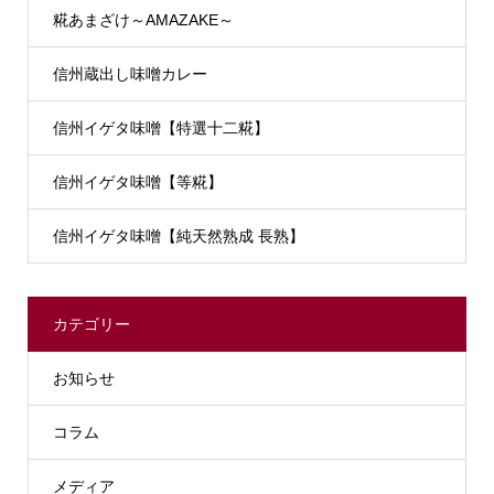
糀あまざけ～AMAZAKE～
信州蔵出し味噌カレー
信州イゲタ味噌【特選十二糀】
信州イゲタ味噌【等糀】
信州イゲタ味噌【純天然熟成 長熟】
カテゴリー
お知らせ
コラム
メディア