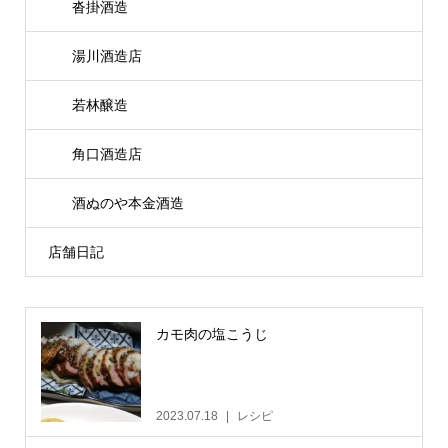
沓掛酒造
湯川酒造店
若林醸造
角口酒造店
酒ぬのや本金酒造
店舗日記
カモ肉の塩こうじ
2023.07.18
レシピ